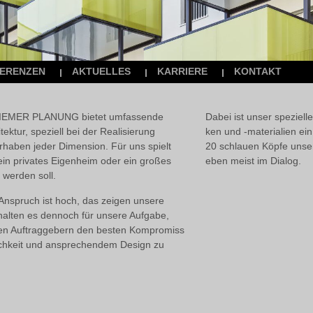
ERENZEN
AKTUELLES
KARRIERE
KONTAKT
 RIEMER PLANUNG bietet umfassende
Dabei ist unser speziel­
tektur, speziell bei der Realisierung
ken und -materia­lien ei
haben jeder Dimension. Für uns spielt
20 schlauen Köpfe unse
ein privates Eigen­heim oder ein großes
eben meist im Dialog.
t werden soll.
 Anspruch ist hoch, das zeigen unsere
 halten es dennoch für unsere Aufgabe,
n Auftrag­gebern den besten Kom­pro­miss
lich­keit und an­sprechen­dem Design zu