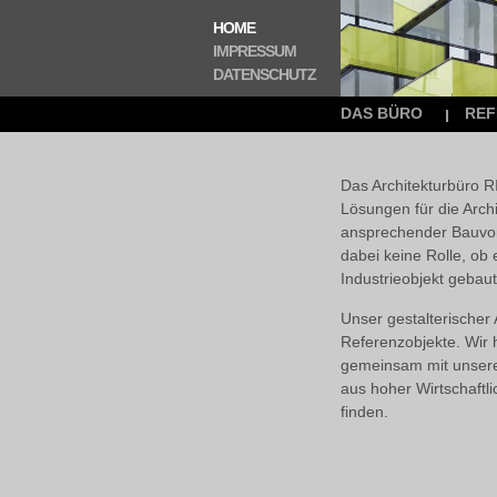
NAVIGATION
HOME
ÜBERSPRINGEN
IMPRESSUM
DATENSCHUTZ
Navigation
DAS BÜRO
REF
überspringen
Das Architekturbüro
Lösungen für die Archi
ansprechender Bauvor­
dabei keine Rolle, ob 
Industrie­objekt gebau
Unser gestalte­rischer
Referenz­objekte. Wir
gemein­sam mit unsere
aus hoher Wirt­schaft­
finden.